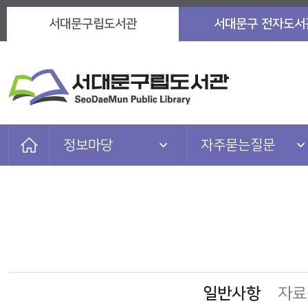
서대문구립도서관
서대문구 전자도서
정보마당
자주묻는질문
자료검색
도서관소식
이용안내
자주묻는질문
도서관서비스
이용자마당
참여마당
마을 아카이브
일반사항
자료
정보마당
관련 사이트