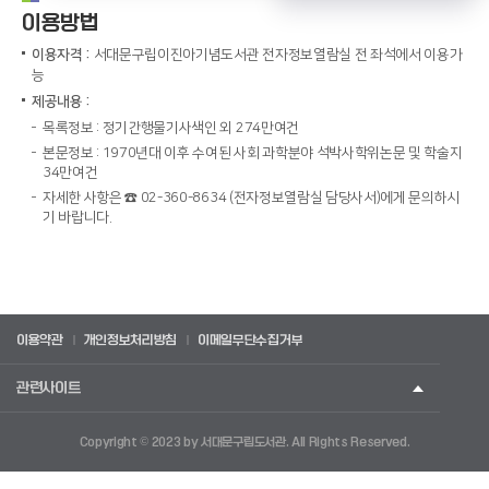
이용방법
이용자격 :
서대문구립이진아기념도서관 전자정보열람실 전 좌석에서 이용가
능
제공내용 :
목록정보 : 정기간행물기사색인 외 274만여건
본문정보 : 1970년대 이후 수여된 사회 과학분야 석박사학위논문 및 학술지
34만여건
자세한 사항은 ☎ 02-360-8634 (전자정보열람실 담당사서)에게 문의하시
기 바랍니다.
이용약관
개인정보처리방침
이메일무단수집거부
관련사이트
Copyright © 2023 by 서대문구립도서관. All Rights Reserved.