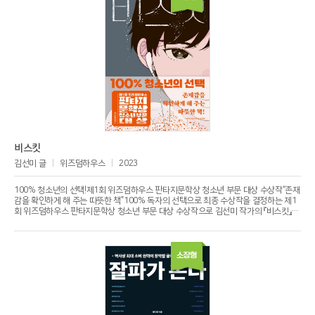
감동을 온전히 느끼며 내면으로 파고드는 것이 아니라 재빨리 스마트폰으로 사진을 찍
어 인스타그램 스토리에 올리는 데 그치며 자신만의 서사를 만들지 못한다는 것이다. 고
유한 이야기를 잃은 사회, 내 생각과 느낌을 말하지 못하고 입력한 정보를 앵무새처럼
내뱉는 사회의 끝은 서사 없는 ‘텅 빈 삶’이다.
비스킷
김선미 글
위즈덤하우스
2023
100% 청소년의 선택!제1회 위즈덤하우스 판타지문학상 청소년 부문 대상 수상작“존재
감을 확인하게 해 주는 따뜻한 책”100% 독자의 선택으로 최종 수상작을 결정하는 제1
회 위즈덤하우스 판타지문학상 청소년 부문 대상 수상작으로 김선미 작가의 『비스킷』이
선정됐다. 『비스킷』은 자신을 지키는 힘을 잃어 보이지 않게 된 존재인 ‘비스킷’을 돕고자
하는 한 소년의 고군분투이자, 자존감을 지키기 위해 몸부림치는 청소년의 성장통 같은
작품이다. 2주 동안의 심사 과정을 거친 청소년 심사위원단은 “존재감을 확인하게 해 주
는 따뜻한 책”, “희미해져 버린 사람들에게 반짝임을 선사하는 작품”이라고 평하며 『비스
소장형
킷』에 압도적인 지지를 보냈다. 소외되지 않고 싶은 마음을 넘어, 주변의 소외된 존재를
다시 한번 생각해 보게 하는 이 작품은 판타지 영어덜트의 새로운 신호탄이 될 것이다.