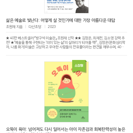
간 이야기의 부피를 키우면서 우리를 뜨거운 열기 한가운데로 이끄는 몰입력과 호소력
이 돋보인다. “너라면 어땠을 것 같아. 네가 나였다면 그 순간 어떻게 했을 것 같니”(「답
신」, 170쪽)라고 묻는 최은영의 소설은 소설 바깥의 우리를 적극적으로 소설 속으로 끌
어들이면서 때로는 직장생활을 하다 다시 대학에 입학한 인물이 충만한 기쁨과 예상치
못한 어려움을 느끼는 강의실로(「아주 희미한 빛으로도」), 때로는 동갑내기 인턴과 함께
삶은 예술로 빛난다: 어떻게 살 것인가에 대한 가장 아름다운 대답
카풀을 하면서 그전과는 전혀 다른 방식의 대화를 하게 되는 자동차 안으로(「일 년」), 때
조원재 지음
다산초당:
2023
로는 자기 존재를 증명하기 위해 스스로를 몰아붙여온 인물의 외로운 옆자리로(「이모에
게」) 우리를 데려가 그들과 함께 한 시절을 겪어내게 한다. 그리고 그들과 함께하는 시간
을 통해 우리에게 “마음이, 당신과 아무런 관계도 없는 사람들의 마음에 붙을 수 있다는
★ 40만 베스트셀러 『방구석 미술관』 조원재 신작 ★★ 김정운, 최재천, 김소영 강력 추
것”(「몫」, 66쪽)을 일러준다. 그것이 최은영의 이번 소설집에서 강력하게 작동하는 힘이
천! ★“예술을 통해 구현되는 ‘의미 있는 삶’의 실마리가 되어줄 책!”_김정운(문화심리학
자 지금 우리에게 가장 절실한 힘인 다른 사람에 대한 상상력일 것이다.
자, 나름 화가)미술은 고상하고 우아한 사람들의 전유물이라는 편견을 깨부수며, 40만
독자를 쉽고 재미있는 미술의 세계로 안내했던 『방구석 미술관』 시리즈의 저자 조원재가
인문×예술 교양서 『삶은 예술로 빛난다』로 돌아왔다. 약 3년 만의 신작이다. 전작이 예술
가의 삶과 작품에 초점을 두었다면, 이번 책에서는 예술을 매개로 ‘어떻게 살 것인가’를
이야기한다. 저자는 우리가 예술로부터 진정 얻어야 하는 것은 예술 지식이 아닌, 삶의
소장형
지혜라고 말한다. 매일 반복되는 지겨운 삶을 어떻게 바라보아야 하는지, 평범한 일상을
특별하게 만드는 비밀은 무엇인지, 우리가 노력 없이도 가질 수 있는 천부적인 재능은
무엇인지, 자기 자신으로 산다는 건 어떤 의미인지 등에 대해 탐색해 나간다. 획일화된
기준으로 쓸모와 효용가치로만 판단되는 사회, 각박하고 메마른 세상. 오직 예술만이 할
수 있는 일이 있다. 삶을 예술로 빛나게 할 27번의 지적 여정에 독자를 초대한다.
오뚝이 육아: 넘어져도 다시 일어서는 아이 자존감과 회복탄력성이 높은