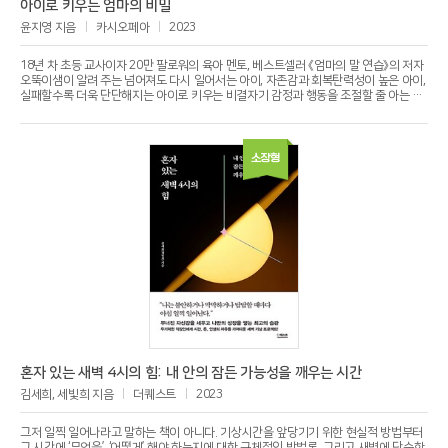
아이로 키우는 엄마의 비밀
윤지영 지음
카시오페아
2023
18년 차 초등 교사이자 20만 팔로워의 육아 멘토, 베스트셀러 《엄마의 말 연습》의 저자
오뚝이샘이 알려 주는 넘어져도 다시 일어서는 아이, 자존감과 회복탄력성이 높은 아이,
실패할수록 더욱 단단해지는 아이로 키우는 비결자기 감정과 행동을 조절할 줄 아는 아
이, 내면이 단단한 아이, 인생의 고민과 문제를 스스로 해결할 수 있는 아이로 키우고 싶
은 엄마들을 위한 단 한 권의 책양육의 궁극적인 목표는 자립이다. 자립이란 무엇인가?
남에게 의지하지 않고 주체적으로 자기 삶을 꾸려 나가는 것이다. 그러나 인생에는 오르
막길과 내리막길이, 꽃밭과 가시밭이, 성공과 실패가 함께 존재한다. 그러므로 우리가
소장형
아이들에게 궁극적으로 가르쳐야 할 것은 무조건 더 빨리 더 높이 오르는 법이 아니라
언제든 넘어지고 쓰러져도 툭툭 털고 다시 일어서는 법일 것이다. 그러면 어떻게 해야
오뚝이처럼 넘어져도 다시 일어서는 아이, 자존감과 회복탄력성이 높은 아이, 실패할수
록 더욱 단단해지는 아이로 키울 수 있을까? 그 비결은 바로 부모의 ‘공감’과 ‘가르침’에
있다. 이를 위해 부모는 먼저 부모 자신이 넘어지는 지점, 자신의 감정적 결핍과 취약점
을 들여다봐야 하며, 아이와의 긍정적인 상호 작용을 통해 아이 스스로 자신의 감정을
다루고 행동을 통제할 수 있도록 도와주어야 한다. 이 책에는 이와 관련된 구체적인 실
천 및 적용 방법들이 다양한 사례를 중심으로 자세하고 친절하게 소개되어 있다. 잘못을
저지른 아이에게, 거짓말하는 아이에게, 약속을 어기는 아이에게, 지기 싫어하는 아이에
게, 툭하면 우는 아이에게 어떻게 공감하고 어떻게 가르쳐야 하는지 다양한 유형별 사례
별 대화를 따라 읽어 가다 보면 어느새 자연스럽게 오뚝이 육아법을 습득할 수 있을 것
이다.
혼자 있는 새벽 4시의 힘: 내 안의 잠든 가능성을 깨우는 시간
김세희, 세빛희 지음
더퀘스트
2023
그저 일찍 일어나라고 말하는 책이 아니다. 기상시간을 앞당기기 위한 현실적 방법부터
그 시간에 ‘무엇을’, ‘어떻게’ 해야 하는지에 대한 구체적인 방법론, 그리고 새벽에 단순한