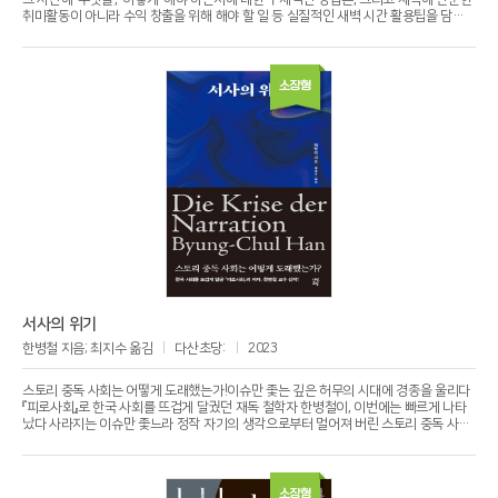
취미활동이 아니라 수익 창출을 위해 해야 할 일 등 실질적인 새벽 시간 활용팁을 담았
다.
소장형
서사의 위기
한병철 지음; 최지수 옮김
다산초당:
2023
스토리 중독 사회는 어떻게 도래했는가!이슈만 좇는 깊은 허무의 시대에 경종을 울리다
『피로사회』로 한국 사회를 뜨겁게 달궜던 재독 철학자 한병철이, 이번에는 빠르게 나타
났다 사라지는 이슈만 좇느라 정작 자기의 생각으로부터 멀어져 버린 스토리 중독 사회
를 고발한다. 『피로사회』 이후 10여 년 만에 새로운 화두를 던지는 이 책의 핵심 키워드
는 ‘서사’와 ‘스토리’다. 나만의 생각과 맥락이 서사라면, 반짝하고 사라져 버리는 뉴스와
정보들은 스토리다. 한병철은 우리가 억압도, 저항도 없는 스마트한 지배체계에서 자기
삶을 SNS에 게시하며 정보화하도록 조종당하고 있다고 지적한다. 아름다운 꽃을 봐도
소장형