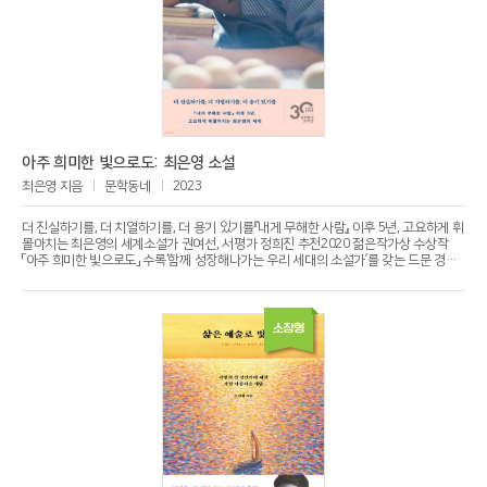
아주 희미한 빛으로도: 최은영 소설
최은영 지음
문학동네
2023
더 진실하기를, 더 치열하기를, 더 용기 있기를『내게 무해한 사람』 이후 5년, 고요하게 휘
몰아치는 최은영의 세계소설가 권여선, 서평가 정희진 추천2020 젊은작가상 수상작
「아주 희미한 빛으로도」 수록‘함께 성장해나가는 우리 세대의 소설가’를 갖는 드문 경험
을 선사하며 동료 작가와 평론가, 독자 모두에게 특별한 이름으로 자리매김한 최은영의
세번째 소설집 『아주 희미한 빛으로도』가 출간되었다. 올해로 데뷔 10년을 맞이하는 최
은영은 그간 만남과 헤어짐을 거듭하는 인물의 내밀하고 미세한 감정을 투명하게 비추
며 우리의 사적인 관계 맺기가 어떻게 사회적인 맥락을 얻는지를 고찰하고(『쇼코의 미
소장형
소』, 2016), 지난 시절을 끈질기게 떠올리는 인물을 통해 기억을 마주하는 일이 어떻게
재생과 회복의 과정이 될 수 있는지를 살피며(『내게 무해한 사람』, 2018), 4대에 걸친 인
물들의 삶의 궤적을 따라감으로써 과거에서 현재를 향해 쓰이는 종적인 연대기(年代記)
가 어떻게 인물들을 수평적 관계에 위치시키며 횡적인 연대기(連帶記)로 나아가는지를
그려왔다(『밝은 밤』, 2021). 이전 작품들에 담긴 문제의식을 한층 더 깊고 날카로운 시선
으로 이어나가는 이번 소설집은 작가가 처음 작품활동을 시작했을 때 품은 마음이 지금
의 관점에서 어떻게 이어지는지 보여줌으로써 “깊어지는 것과 넓어지는 것이 문학에서
는 서로 다른 말이 아니라는 것”(한국일보문학상 심사평)을 감동적으로 증명해낸다.『아
주 희미한 빛으로도』에 담긴 7편의 중단편은 조곤조곤 이야기를 시작하다가도 어느 순