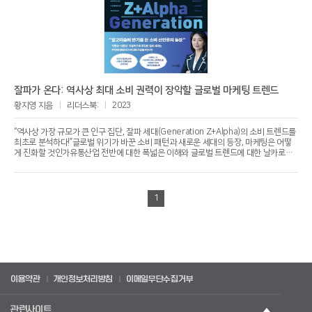
잘파가 온다: 역사상 최대 소비 권력이 장악할 글로벌 마케팅 트렌드
황지영 지음
리더스북:
2023
“역사상 가장 규모가 큰 인구 집단, 잘파 세대(Generation Z+Alpha)의 소비 트렌드를
최초로 분석하다!”글로벌 위기가 바꾼 소비 패턴과 새로운 세대의 등장, 마케팅은 어떻
게 진화할 것인가유통산업 전반에 대한 폭넓은 이해와 글로벌 트렌드에 대한 날카로운
분석으로 국내외 주요 기업에 자문 프로젝트와 강연을 진행해온 노스캐롤라이나대학교
마케팅 전공 황지영 교수가 신간 『잘파가 온다』로 독자를 찾았다. 글로벌 위기로 불확실
성이 최고조에 이른 시기, 강력한 소비 권력으로 떠오른 잘파 세대의 트렌드를 명확히
짚어내며 돌파구를 찾는 기업을 위한 마케팅 진화 전략을 전한다.잘파 세대란 1990년
1
대 중반~2000년대 후반에 출생한 Z 세대와 2010년 이후 출생한 알파(α) 세대를 통칭
하여 부르는 용어다. 이들은 태어날 때부터 디지털 기기와 함께 성장한 디지털 네이티브
(digital native)로, 학계에서는 ‘MZ’보다 유사성이 높다고 판단한다. 어린 시절부터 로
블록스, 주식, NFT 등을 경험하며 자본주의 감각을 키웠으며 사회적 이슈에 대해 온라
인상에서 강력한 영향력을 행사한다는 것도 공통적이다. 실리콘밸리 기업들은 잘파 세
대가 수년 내 거대한 규모와 강력한 존재감으로 시장을 압도할 것이라 전망하고 있다.
이 책은 미국을 비롯한 글로벌 관점에서 #안티알고리즘, #연결되어있다는감각, #진지
함보다는가벼움, #소비로자존감을높이다 등 잘파 세대가 열광하는 트렌드 9가지를 소
이용약관
개인정보처리방침
이메일무단수집거부
개하고, 거시적 차원에서 국내 기업이 적용할 수 있는 맞춤형 전략을 제시한다.
관련사이트