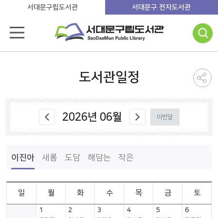
서대문구립도서관
서대문구 전자도서관
도서관일정
2026
년
06
월
이번달
이진아
새롬
도담
해담는
작은
일
월
화
수
목
금
토
1
2
3
4
5
6