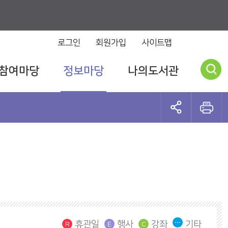
로그인
회원가입
사이트맵
참여마당
정보마당
나의도서관
휴관일
행사
강좌
기타