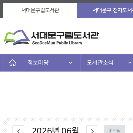
서대문구립도서관
서대문구 전자도서
정보마당
도서관소식
자료검색
도서관소식
이용안내
자주묻는질문
도서관서비스
이용자마당
참여마당
마을 아카이브
2026
년
06
월
정보마당
관련 사이트
이번달