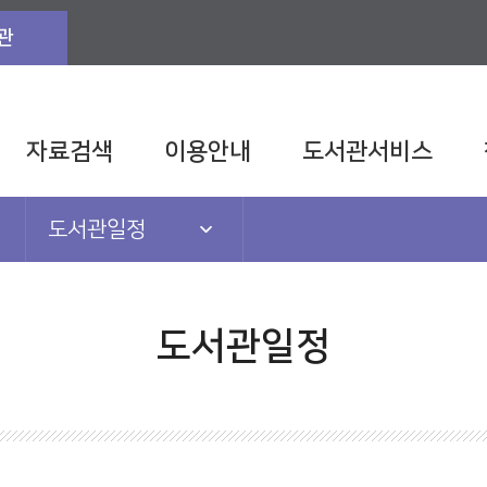
관
자료검색
이용안내
도서관서비스
도서관일정
공지사항
도서관일정
도서관일정
도서관TV
발간자료
관련법규