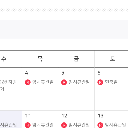
수
목
금
토
4
5
6
026 지방
임시휴관일
임시휴관일
현충일
거
11
12
13
시휴관일
임시휴관일
임시휴관일
임시휴관일