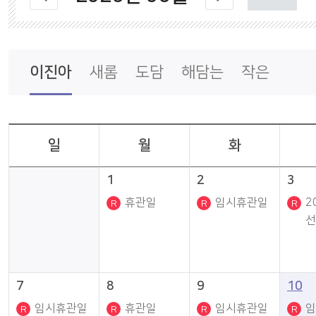
나의도서관
통합회원서비스
이진아
새롬
도담
해담는
작은
일
월
화
1
2
3
휴관일
임시휴관일
2
선
7
8
9
10
임시휴관일
휴관일
임시휴관일
임