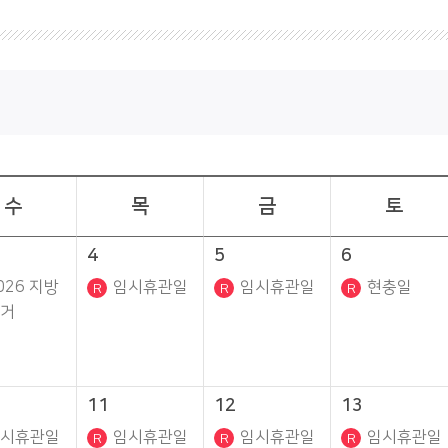
수
목
금
토
4
5
6
026 지방
임시휴관일
임시휴관일
현충일
거
11
12
13
시휴관일
임시휴관일
임시휴관일
임시휴관일