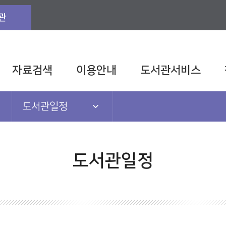
관
자료검색
이용안내
도서관서비스
도서관일정
공지사항
도서관일정
도서관일정
도서관TV
발간자료
관련법규