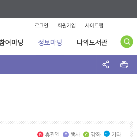
로그인
회원가입
사이트맵
참여마당
정보마당
나의도서관
휴관일
행사
강좌
기타