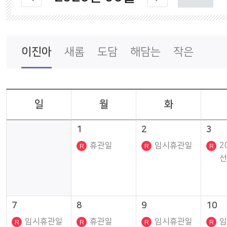
나의도서관
통합회원서비스
이진아
새롬
도담
해담는
작은
일
월
화
1
2
3
휴관일
임시휴관일
2
선
7
8
9
10
임시휴관일
휴관일
임시휴관일
임