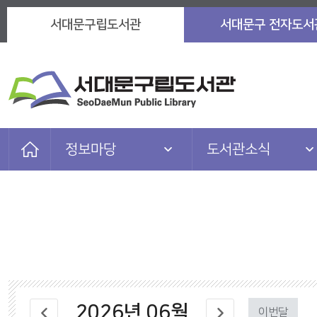
서대문구립도서관
서대문구 전자도서
정보마당
도서관소식
자료검색
도서관소식
이용안내
자주묻는질문
도서관서비스
이용자마당
참여마당
마을 아카이브
2026
년
06
월
정보마당
관련 사이트
이번달