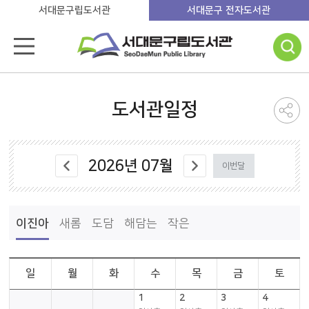
서대문구립도서관
서대문구 전자도서관
도서관일정
2026
년
07
월
이번달
이진아
새롬
도담
해담는
작은
일
월
화
수
목
금
토
1
2
3
4