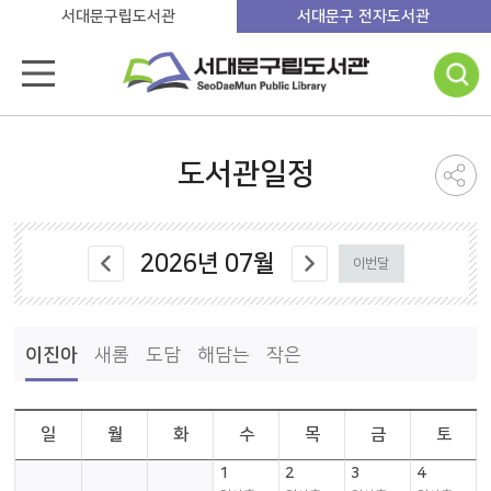
서대문구립도서관
서대문구 전자도서관
도서관일정
2026
년
07
월
이번달
이진아
새롬
도담
해담는
작은
일
월
화
수
목
금
토
1
2
3
4