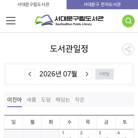
서대문구립도서관
서대문구 전자도서관
도서관일정
2026
년
07
월
이번달
이진아
새롬
도담
해담는
작은
일
월
화
수
목
금
토
1
2
3
4