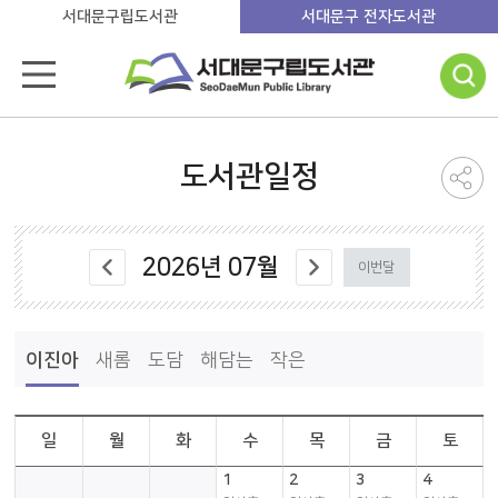
서대문구립도서관
서대문구 전자도서관
도서관일정
2026
년
07
월
이번달
이진아
새롬
도담
해담는
작은
일
월
화
수
목
금
토
1
2
3
4