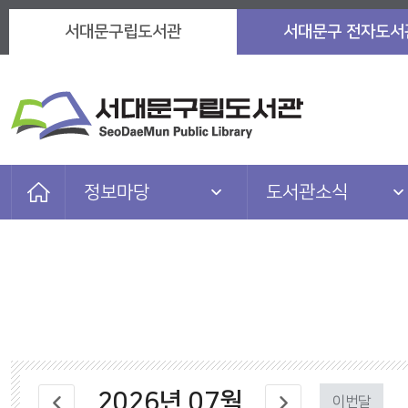
서대문구립도서관
서대문구 전자도서
정보마당
도서관소식
자료검색
도서관소식
이용안내
자주묻는질문
도서관서비스
이용자마당
참여마당
마을 아카이브
2026
년
07
월
정보마당
관련 사이트
이번달