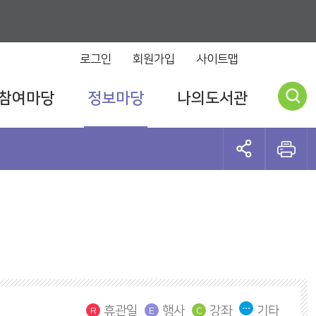
로그인
회원가입
사이트맵
참여마당
정보마당
나의도서관
휴관일
행사
강좌
기타