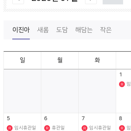
나의도서관
통합회원서비스
이진아
새롬
도담
해담는
작은
일
월
화
1
임
5
6
7
8
임시휴관일
휴관일
임시휴관일
임