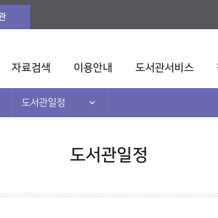
관
자료검색
이용안내
도서관서비스
도서관일정
공지사항
도서관일정
도서관일정
도서관TV
발간자료
관련법규