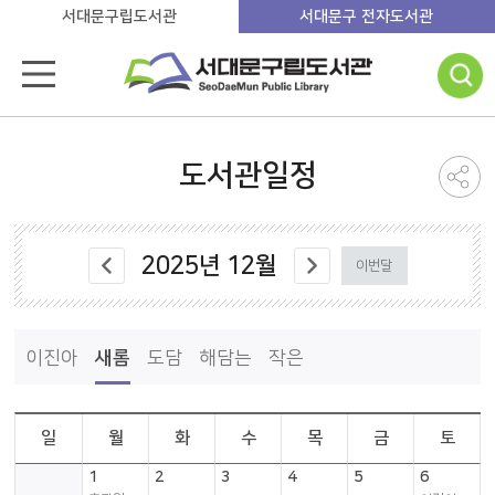
서대문구립도서관
서대문구 전자도서관
도서관일정
2025
년
12
월
이번달
이진아
새롬
도담
해담는
작은
일
월
화
수
목
금
토
1
2
3
4
5
6