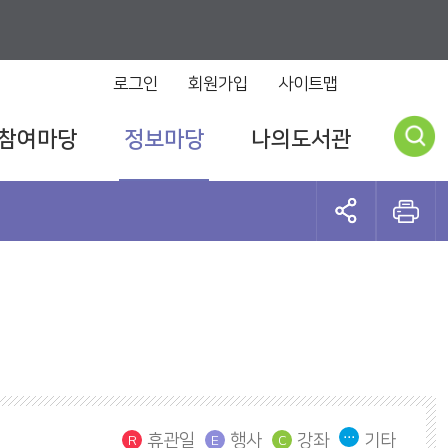
로그인
회원가입
사이트맵
참여마당
정보마당
나의도서관
휴관일
행사
강좌
기타