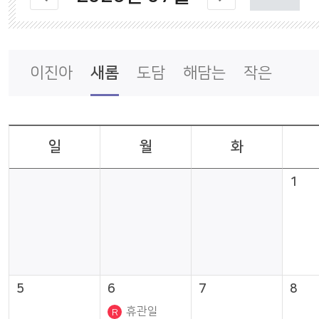
나의도서관
통합회원서비스
이진아
새롬
도담
해담는
작은
일
월
화
1
5
6
7
8
휴관일