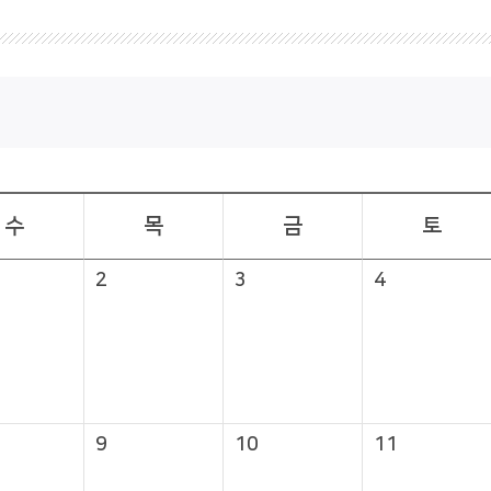
수
목
금
토
2
3
4
9
10
11