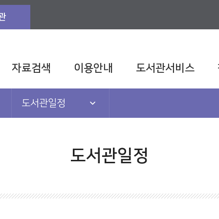
관
자료검색
이용안내
도서관서비스
도서관일정
공지사항
도서관일정
도서관일정
도서관TV
발간자료
관련법규