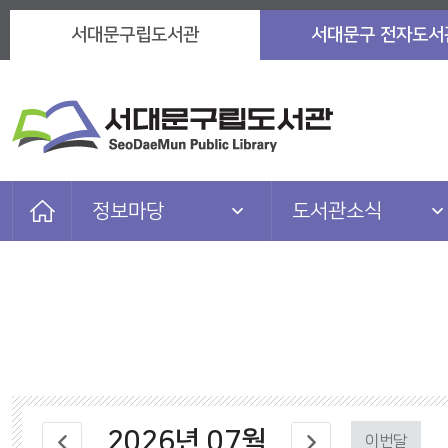
서대문구립도서관
서대문구 전자도서
정보마당
도서관소식
자료검색
도서관소식
이용안내
자주묻는질문
도서관서비스
이용자마당
참여마당
마을 아카이브
2026
년
07
월
정보마당
관련 사이트
이번달