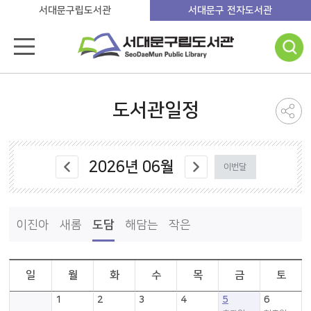
서대문구립도서관
서대문구 전자도서관
도서관일정
2026
년
06
월
이번달
이진아
새롬
도담
해담는
작은
일
월
화
수
목
금
토
1
2
3
4
5
6