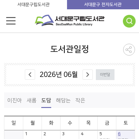
서대문구립도서관
서대문구 전자도서관
도서관일정
2026
년
06
월
이번달
이진아
새롬
도담
해담는
작은
일
월
화
수
목
금
토
1
2
3
4
5
6