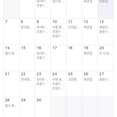
유아6-7세 독서...
임시휴관일
휴관일
현충일
초등1-2학년 독...
7
8
9
10
11
12
13
한국문학 동아리
유아6-7세 독서...
서평 동아리
고전읽기 동아리
휴관일
해담쓰담 책놀이터
초등1-2학년 독...
초등5-6학년 독서동아리
중등1~3학년 독...
초등3-4학년 독서동아리
14
15
16
17
18
19
20
필사 동아리
유아6-7세 독서...
휴관일
AI 시대, 세상을 읽는...
초등1-2학년 독...
21
22
23
24
25
26
27
한국문학 동아리
유아6-7세 독서...
서평 동아리
고전문학 동아리
휴관일
중등1~3학년 독...
초등1-2학년 독...
초등5-6학년 독...
초등3-4학년 독...
28
29
30
필사 동아리