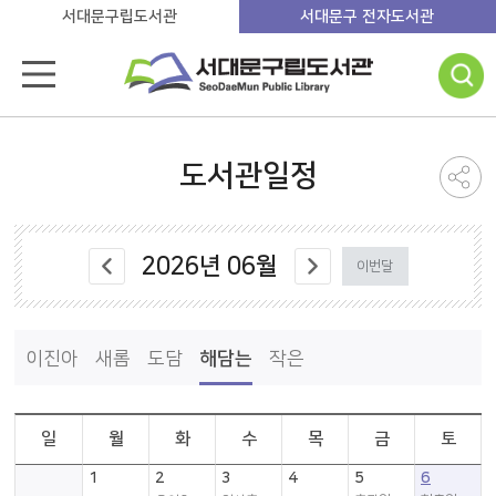
서대문구립도서관
서대문구 전자도서관
도서관일정
2026
년
06
월
이번달
이진아
새롬
도담
해담는
작은
일
월
화
수
목
금
토
1
2
3
4
5
6