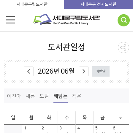
서대문구립도서관
서대문구 전자도서관
도서관일정
2026
년
06
월
이번달
이진아
새롬
도담
해담는
작은
일
월
화
수
목
금
토
1
2
3
4
5
6