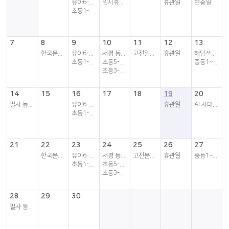
유아6-7세 독서...
임시휴관일
휴관일
현충일
초등1-2학년 독...
7
8
9
10
11
12
13
한국문학 동아리
유아6-7세 독서...
서평 동아리
고전읽기 동아리
휴관일
해담쓰담 책놀이터
초등1-2학년 독...
초등5-6학년 독서동아리
중등1~3학년 독...
초등3-4학년 독서동아리
14
15
16
17
18
19
20
필사 동아리
유아6-7세 독서...
휴관일
AI 시대, 세상을 읽는...
초등1-2학년 독...
21
22
23
24
25
26
27
한국문학 동아리
유아6-7세 독서...
서평 동아리
고전문학 동아리
휴관일
중등1~3학년 독...
초등1-2학년 독...
초등5-6학년 독...
초등3-4학년 독...
28
29
30
필사 동아리