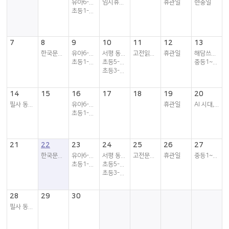
유아6-7세 독서...
임시휴관일
휴관일
현충일
초등1-2학년 독...
7
8
9
10
11
12
13
한국문학 동아리
유아6-7세 독서...
서평 동아리
고전읽기 동아리
휴관일
해담쓰담 책놀이터
초등1-2학년 독...
초등5-6학년 독서동아리
중등1~3학년 독...
초등3-4학년 독서동아리
14
15
16
17
18
19
20
필사 동아리
유아6-7세 독서...
휴관일
AI 시대, 세상을 읽는...
초등1-2학년 독...
21
22
23
24
25
26
27
한국문학 동아리
유아6-7세 독서...
서평 동아리
고전문학 동아리
휴관일
중등1~3학년 독...
초등1-2학년 독...
초등5-6학년 독...
초등3-4학년 독...
28
29
30
필사 동아리