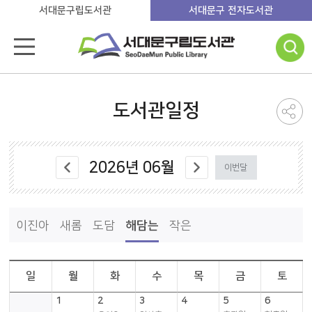
서대문구립도서관
서대문구 전자도서관
도서관일정
2026
년
06
월
이번달
이진아
새롬
도담
해담는
작은
일
월
화
수
목
금
토
1
2
3
4
5
6