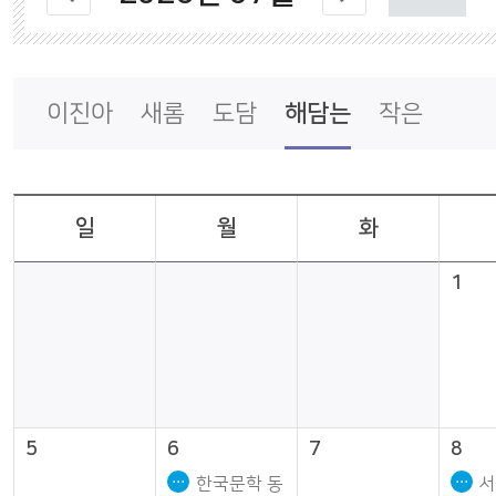
나의도서관
통합회원서비스
이진아
새롬
도담
해담는
작은
일
월
화
1
5
6
7
8
한국문학 동
서