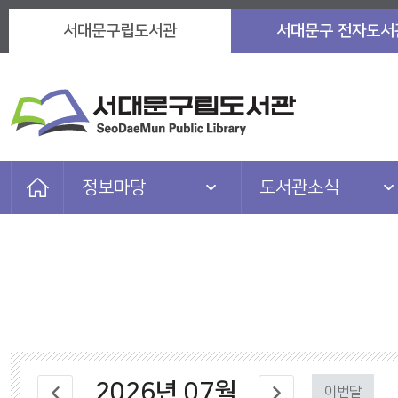
서대문구립도서관
서대문구 전자도서
정보마당
도서관소식
자료검색
도서관소식
이용안내
자주묻는질문
도서관서비스
이용자마당
참여마당
마을 아카이브
2026
년
07
월
정보마당
관련 사이트
이번달