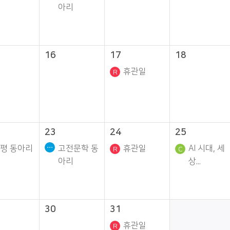
아리
16
17
18
휴관일
23
24
25
평 동아리
고전문학 동
휴관일
AI 시대, 세
아리
상...
30
31
휴관일