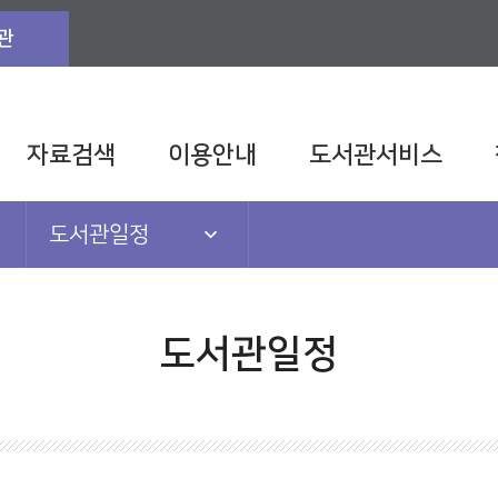
관
자료검색
이용안내
도서관서비스
도서관일정
공지사항
도서관일정
도서관일정
도서관TV
발간자료
관련법규