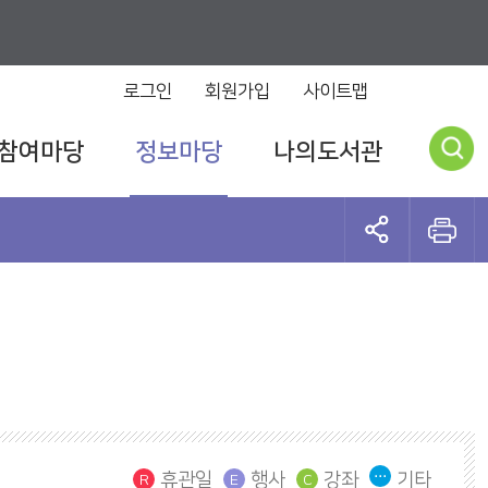
로그인
회원가입
사이트맵
참여마당
정보마당
나의도서관
휴관일
행사
강좌
기타