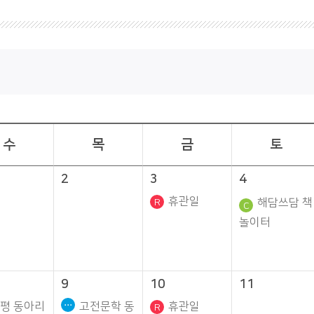
수
목
금
토
2
3
4
휴관일
해담쓰담 책
놀이터
9
10
11
평 동아리
고전문학 동
휴관일